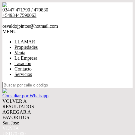
03447 471790 / 470830
+5493447590063
|
osvaldojpintos@hotmail.com
MENÚ
LLAMAR
Propiedades
Venta
La Empresa
Tasación
Contacto
Servicios
Consultar por Whatsapp
VOLVER A
RESULTADOS
AGREGAR A
FAVORITOS
San Jose
VENTA
USD70.000