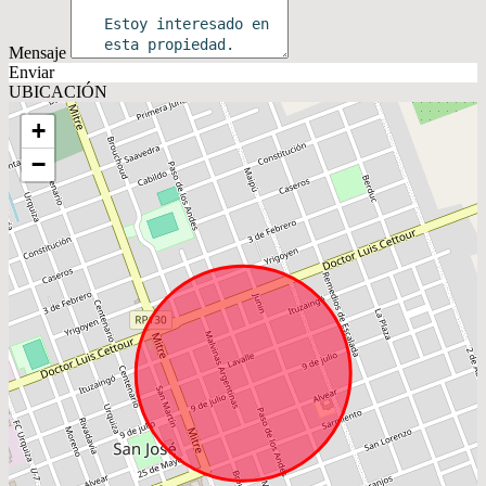
Mensaje
Enviar
UBICACIÓN
+
−