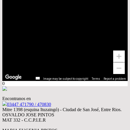
Image may be subject to copyright
Terms
Report a problem
0
Encontranos en
03447 471790 / 470830
Mitre 1398 (esquina Ituzaingó) - Ciudad de San José, Entre Rios.
OSVALDO JOSE PINTOS
MAT 332 - C.C.P.I.E.R