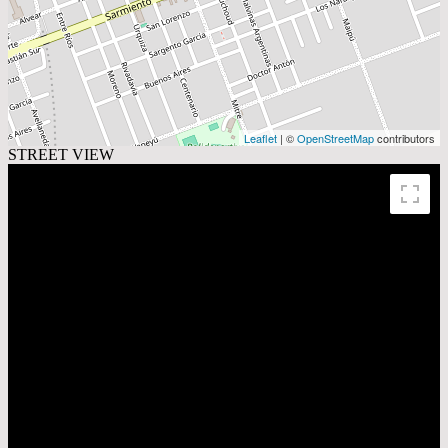
Leaflet
| ©
OpenStreetMap
contributors
STREET VIEW